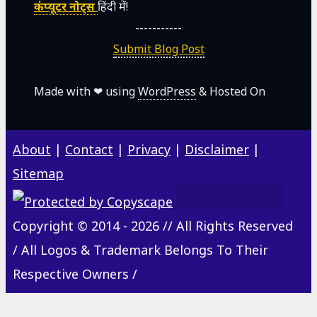
कंप्यूटर नोट्स
हिंदी में!
-----------
Submit Blog Post
Made with ❤ using
WordPress
& Hosted On
About
|
Contact
|
Privacy
|
Disclaimer
|
Sitemap
Copyright © 2014 - 2026 // All Rights Reserved
/ All Logos & Trademark Belongs To Their
Respective Owners /