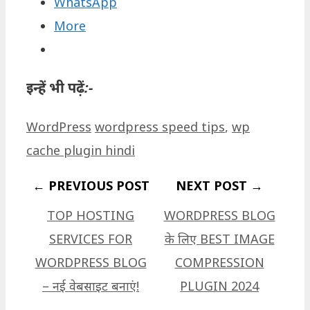
WhatsApp
More
इन्हें भी पढ़ें:-
Categories
Tags
WordPress
wordpress speed tips
,
wp
cache plugin hindi
TOP HOSTING
WORDPRESS BLOG
SERVICES FOR
के लिए BEST IMAGE
WORDPRESS BLOG
COMPRESSION
– नई वेबसाइट बनाएं!
PLUGIN 2024