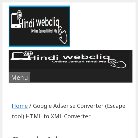
Skip
to
content
Menu
Home
/
Google Adsense Converter (Escape
tool) HTML to XML Converter