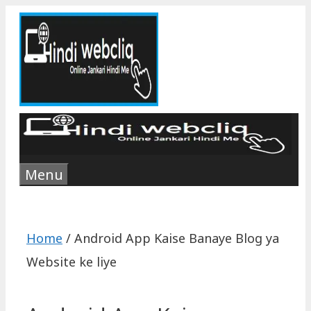
Skip
to
content
Menu
Home
/
Android App Kaise Banaye Blog ya
Website ke liye