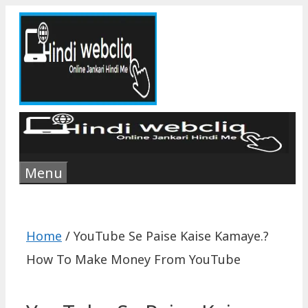
Skip
to
content
Menu
Home
/
YouTube Se Paise Kaise Kamaye.?
How To Make Money From YouTube