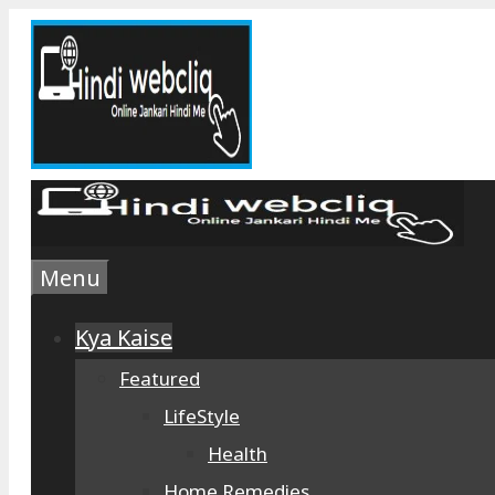
Skip
to
content
Menu
Kya Kaise
Featured
LifeStyle
Health
Home Remedies