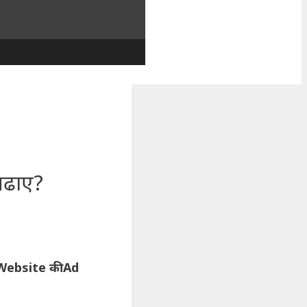
बढाए?
Website की Ad