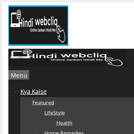
Skip
to
content
Menu
Kya Kaise
Featured
LifeStyle
Health
Home Remedies