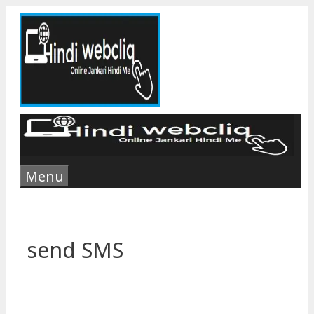
Skip
to
content
Menu
send SMS