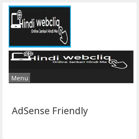
Skip
to
content
Menu
AdSense Friendly