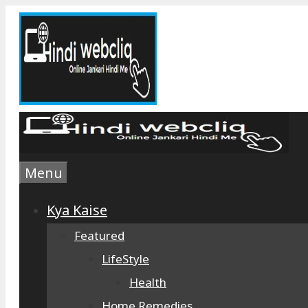
Skip
to
content
Menu
Kya Kaise
Featured
LifeStyle
Health
Home Remedies