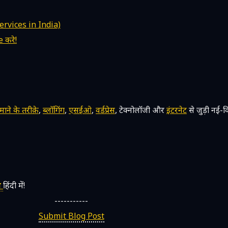
ervices in India)
 करे!
ने के तरीक़े
,
ब्लॉगिंग
,
एसईओ
,
वर्डप्रेस
, टेक्नोलॉजी और
इंटरनेट
से जुड़ी नई-वि
स
हिंदी में!
-----------
Submit Blog Post